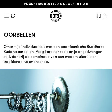
VOOR 15:30 BESTELD MORGEN IN HUIS
•
•
Ga naar de inhoud
View wish
OORBELLEN
Omarm je individualiteit met een paar iconische Buddha to
Buddha oorbellen. Voeg karakter toe aan je ongedwongen
stijl, dankzij de combinatie van een modern uiterlijk en
traditioneel vakmanschap.