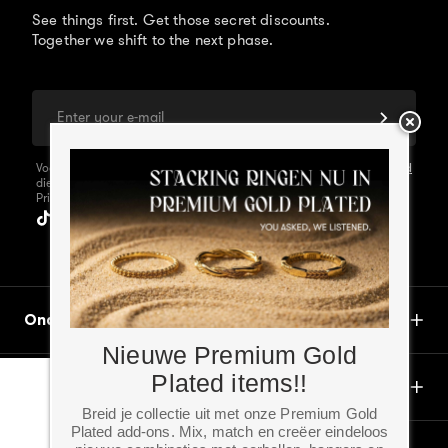
See things first. Get those secret discounts.
Together we shift to the next phase.
E-mail adres
Voor meer informatie over de persoonlijke gegevens
Privacy Beleid
die door ons worden verwerkt, kun je ons
Privacybeleid raadplegen.
Ondersteuning
Nieuwe Premium Gold
Plated items!!
About
Breid je collectie uit met onze Premium Gold
Plated add-ons. Mix, match en creëer eindeloos