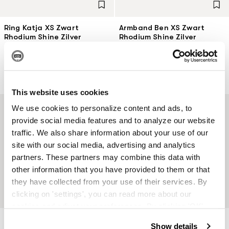
Ring Katja XS Zwart
Armband Ben XS Zwart
Rhodium Shine Zilver
Rhodium Shine Zilver
Gerecycled 925 sterling zilver
Gerecycled 925 sterling zilver
Vanaf
€ 109
€ 449
This website uses cookies
We use cookies to personalize content and ads, to
TIJDELIJK UITVERKOCHT
provide social media features and to analyze our website
traffic. We also share information about your use of our
site with our social media, advertising and analytics
partners. These partners may combine this data with
other information that you have provided to them or that
they have collected from your use of their services. By
clicking on 'settings', you can read more about our
cookies and adjust your preferences. By clicking 'OK',
you agree to the use of all cookies as described in our
Armband Katja XS Zwart
Armband Katja XS Zwart
Show details
Rhodium Shine Goud 14kt
Rhodium Shine Zilver