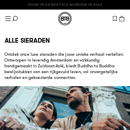
VOOR 15:30 BESTELD MORGEN IN HUIS
•
•
Ga naar de inhoud
View wish
ALLE SIERADEN
Ontdek onze luxe sieraden die jouw unieke verhaal vertellen.
Ontworpen in levendig Amsterdam en vakkundig
handgemaakt in Zuidoost-Azië, biedt Buddha to Buddha
bewijsstukken van een rijkgevuld leven, vol onvergetelijke
verhalen en gekoesterde connecties.