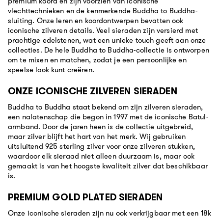
premium koord en zijn voorzien van iconische
vlechttechnieken en de kenmerkende Buddha to Buddha-
sluiting. Onze leren en koordontwerpen bevatten ook
iconische zilveren details. Veel sieraden zijn versierd met
prachtige edelstenen, wat een unieke touch geeft aan onze
collecties. De hele Buddha to Buddha-collectie is ontworpen
om te mixen en matchen, zodat je een persoonlijke en
speelse look kunt creëren.
ONZE ICONISCHE ZILVEREN SIERADEN
Buddha to Buddha staat bekend om zijn zilveren sieraden,
een nalatenschap die begon in 1997 met de iconische Batul-
armband. Door de jaren heen is de collectie uitgebreid,
maar zilver blijft het hart van het merk. Wij gebruiken
uitsluitend 925 sterling zilver voor onze zilveren stukken,
waardoor elk sieraad niet alleen duurzaam is, maar ook
gemaakt is van het hoogste kwaliteit zilver dat beschikbaar
is.
PREMIUM GOLD PLATED SIERADEN
Onze iconische sieraden zijn nu ook verkrijgbaar met een 18k