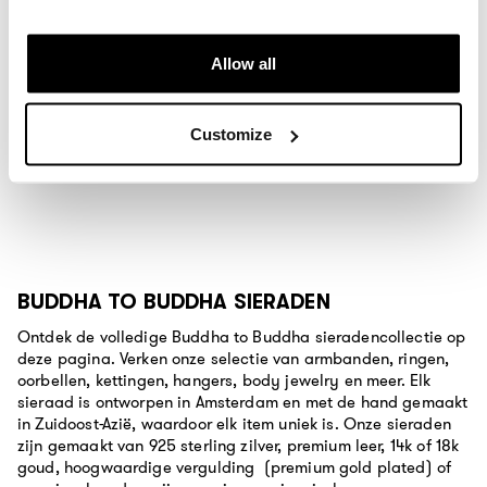
cookie statement.
Gerecycled 925 sterling zilver
Gerecycled 925 sterling zilver
Allow all
Vanaf
€ 499
€ 299
Customize
16
producten
BUDDHA TO BUDDHA SIERADEN
Ontdek de volledige Buddha to Buddha sieradencollectie op
deze pagina. Verken onze selectie van armbanden, ringen,
oorbellen, kettingen, hangers, body jewelry en meer. Elk
sieraad is ontworpen in Amsterdam en met de hand gemaakt
in Zuidoost-Azië, waardoor elk item uniek is. Onze sieraden
zijn gemaakt van 925 sterling zilver, premium leer, 14k of 18k
goud, hoogwaardige vergulding (premium gold plated) of