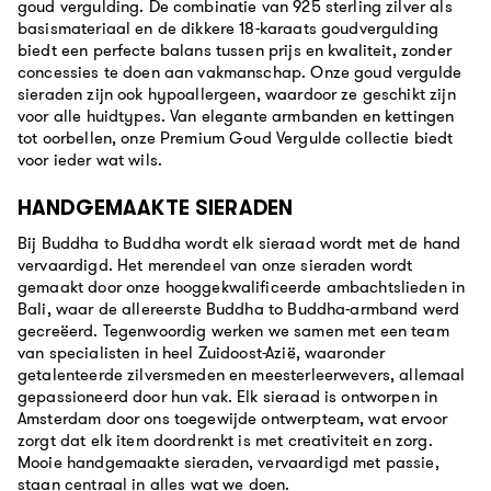
goud vergulding. De combinatie van 925 sterling zilver als
basismateriaal en de dikkere 18-karaats goudvergulding
biedt een perfecte balans tussen prijs en kwaliteit, zonder
concessies te doen aan vakmanschap. Onze goud vergulde
sieraden zijn ook hypoallergeen, waardoor ze geschikt zijn
voor alle huidtypes. Van elegante armbanden en kettingen
tot oorbellen, onze Premium Goud Vergulde collectie biedt
voor ieder wat wils.
HANDGEMAAKTE SIERADEN
Bij Buddha to Buddha wordt elk sieraad wordt met de hand
vervaardigd. Het merendeel van onze sieraden wordt
gemaakt door onze hooggekwalificeerde ambachtslieden in
Bali, waar de allereerste Buddha to Buddha-armband werd
gecreëerd. Tegenwoordig werken we samen met een team
van specialisten in heel Zuidoost-Azië, waaronder
getalenteerde zilversmeden en meesterleerwevers, allemaal
gepassioneerd door hun vak. Elk sieraad is ontworpen in
Amsterdam door ons toegewijde ontwerpteam, wat ervoor
zorgt dat elk item doordrenkt is met creativiteit en zorg.
Mooie handgemaakte sieraden, vervaardigd met passie,
staan centraal in alles wat we doen.