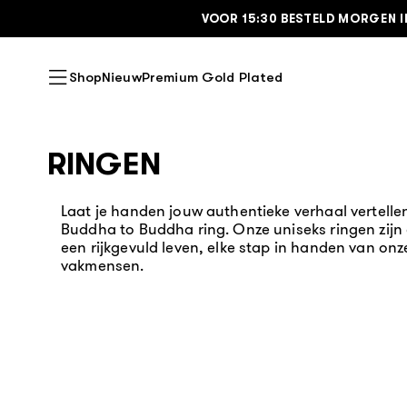
VOOR 15:30 BESTELD MORGEN I
Ga naar de inhoud
Shop
Nieuw
Premium Gold Plated
RINGEN
Laat je handen jouw authentieke verhaal vertellen
Buddha to Buddha ring. Onze uniseks ringen zij
een rijkgevuld leven, elke stap in handen van on
vakmensen.