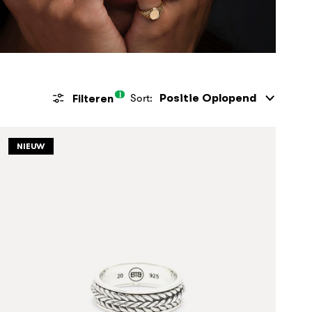
1
Sort:
Filteren
NIEUW