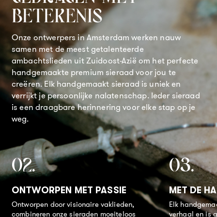
BETEKENIS
Onze ontwerpers in Amsterdam werken nauw
samen met de meest getalenteerde
ambachtslieden uit Zuidoost-Azië om het perfecte
handgemaakte premium sieraad voor jou te
creëren.
Elk handgemaakt sieraad is uniek en
verrijkt je persoonlijke nalatenschap. Ieder sieraad
is een draagbare herinnering voor elke stap op je
weg.
ONTWORPEN MET PASSIE
MET DE H
Ontworpen door visionaire vaklieden,
Elk handgemaa
combineren onze sieraden moeiteloos
verhaal en is