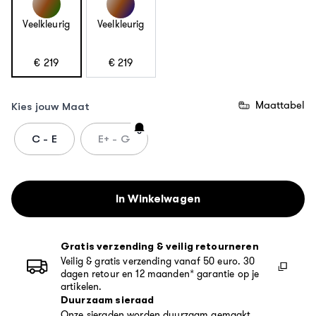
Veelkleurig
Veelkleurig
€ 219
€ 219
Maattabel
Product Opties:
Kies jouw Maat
C - E
E+ - G
In Winkelwagen
Gratis verzending & veilig retourneren
Veilig & gratis verzending vanaf 50 euro. 30
dagen retour en 12 maanden* garantie op je
artikelen.
Duurzaam sieraad
Onze sieraden worden duurzaam gemaakt