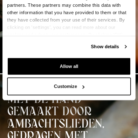
partners. These partners may combine this data with
other information that you have provided to them or that
they have collected from your use of their services. By
clicking on 'settings', you can read more about our
cookies and adjust your preferences. By clicking 'OK',
you agree to the use of all cookies as described in our
Show details
cookie statement.
Allow all
Customize
MET DE HAND
GEMAAKT DOOR
AMBACHTSLIEDEN,
GEDRAGEN MET